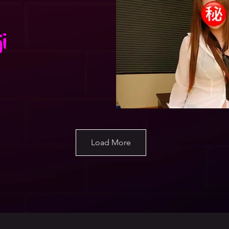
i
Load More